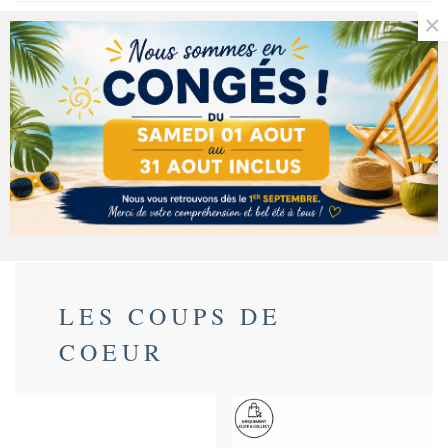
×
Référence:
TO68
Description
Détails du produit
Ingrédients
LES COUPS DE
COEUR