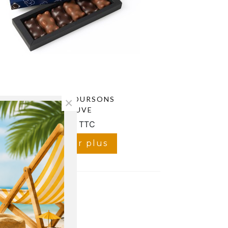
COFFRET 6 OURSONS
×
GUIMAUVE
14,00 €
TTC
Afficher plus