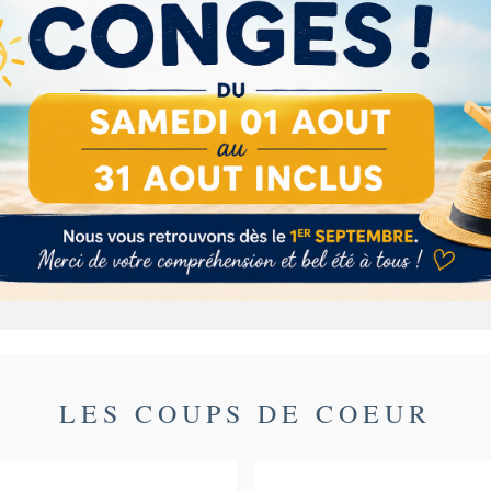
Description
Détails du produit
Ingrédients
libère des notes rondes et chaleureusement chocolatée
inte de l’élégance du terroir ghanéen.
LES COUPS DE COEUR