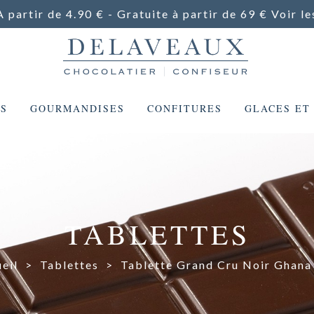
A partir de 4.90 € - Gratuite à partir de 69 €
Voir le
ES
GOURMANDISES
CONFITURES
GLACES ET
TABLETTES
eil
>
Tablettes
>
Tablette Grand Cru Noir Ghan