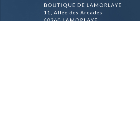
BOUTIQUE DE LAMORLAYE
11, Allée des Arcades
60260 LAMORLAYE
03.44.57.04.57.
BOUTIQUE DE PARMAIN
Zone commerciale
Rue du Général de Gaulle
95620 PARMAIN
09.81.42.78.91.
Mentions Légales & Crédits
Conditions Générales de Vente
Conditions de Livraison
© 2021 Société DELAVEAUX - Tous droits réservés