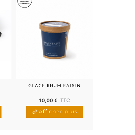
S
GLACE RHUM RAISIN
CITRO
10,00 €
TTC
12,00
Afficher plus
Affic