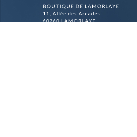
BOUTIQUE DE LAMORLAYE
11, Allée des Arcades
60260 LAMORLAYE
03.44.57.04.57.
BOUTIQUE DE PARMAIN
Zone commerciale
Rue du Général de Gaulle
95620 PARMAIN
09.81.42.78.91.
Mentions Légales & Crédits
Conditions Générales de Vente
Conditions de Livraison