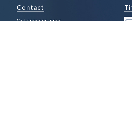
Contact
Ti
Qui sommes-nous
Contacter la boutique
Espace presse
Nos Produits Phares
Nos Chocolats au Lait
Nos Chocolats Noir
Nos Tablettes
Nos Confiseries
Nos Gourmandises