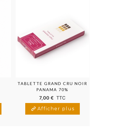
TABLETTE GRAND CRU NOIR
COFFRET 
PANAMA 70%
GUI
7,00 €
TTC
14,00
Afficher plus
Affic