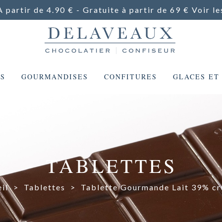
A partir de 4.90 € - Gratuite à partir de 69 €
Voir le
ES
GOURMANDISES
CONFITURES
GLACES ET
TABLETTES
il
>
Tablettes
>
Tablette Gourmande Lait 39% c