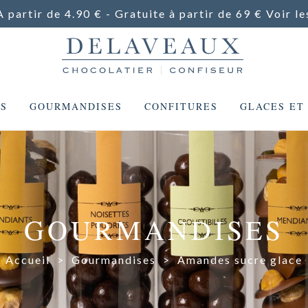
A partir de 4.90 € - Gratuite à partir de 69 €
Voir le
ES
GOURMANDISES
CONFITURES
GLACES ET
GOURMANDISES
Accueil
>
Gourmandises
>
Amandes sucre glace