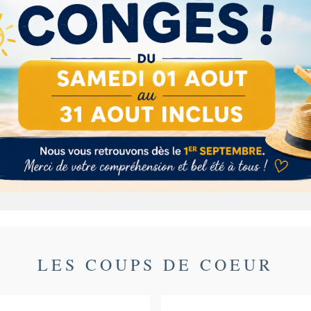
Description
Détails du produit
Ingrédients
réfiée à coeur enrobé d'un
chocolat au lait caramel et 
LES COUPS DE COEUR