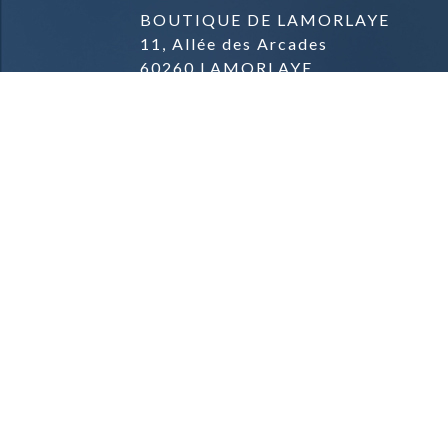
BOUTIQUE DE LAMORLAYE
11, Allée des Arcades
60260 LAMORLAYE
03.44.57.04.57.
BOUTIQUE DE PARMAIN
Zone commerciale
Rue du Général de Gaulle
95620 PARMAIN
09.81.42.78.91.
Mentions Légales & Crédits
Conditions Générales de Vente
Conditions de Livraison