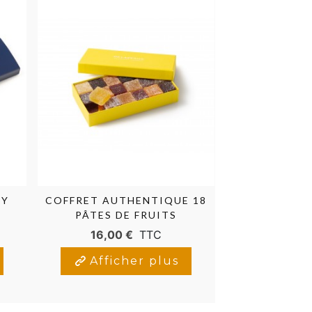
EY
COFFRET AUTHENTIQUE 18
CITRO
PÂTES DE FRUITS
16,00 €
TTC
12,00
Afficher plus
Affic