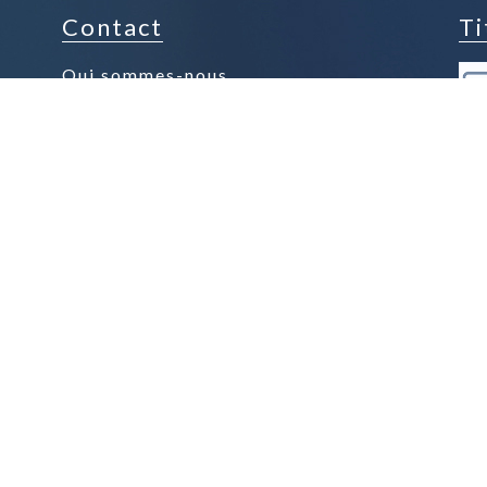
Contact
Ti
Qui sommes-nous
Contacter la boutique
Espace presse
Nos Produits Phares
Nos Chocolats au Lait
Nos Chocolats Noir
Nos Tablettes
Nos Confiseries
Nos Gourmandises