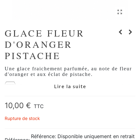
GLACE FLEUR
D'ORANGER
PISTACHE
Une glace fraichement parfumée, au note de fleur
d'oranger et aux éclat de pistache.
Lire la suite
Retrait en magasin uniquement
: en raison de la
fragilité de ce produit nous ne pouvons pas assurer sa
livraison.
10,00 €
TTC
Rupture de stock
Référence: Disponible uniquement en retrait