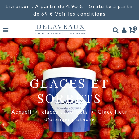
Livraison : A partir de 4.90 € - Gratuite à partir
de 69 €
Voir les conditions
0
GLACES ET
SORBETS
Accueil
>
glaces et sorbets
>
Glace fleur
d'oranger pistache