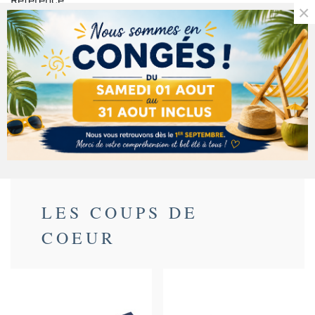
Référence:
au magasin.
×
Description
Détails du produit
Ingrédients
LES COUPS DE
COEUR