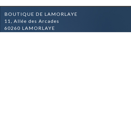
BOUTIQUE DE LAMORLAYE
11, Allée des Arcades
60260 LAMORLAYE
03.44.57.04.57.
BOUTIQUE DE PARMAIN
Zone commerciale
Rue du Général de Gaulle
95620 PARMAIN
09.81.42.78.91.
Mentions Légales & Crédits
Conditions Générales de Vente
Conditions de Livraison
Contact