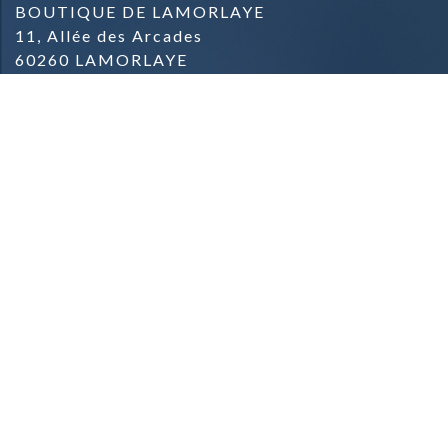
BOUTIQUE DE LAMORLAYE
11, Allée des Arcades
60260 LAMORLAYE
03.44.57.04.57.
BOUTIQUE DE PARMAIN
Zone commerciale
Rue du Général de Gaulle
95620 PARMAIN
09.81.42.78.91.
Mentions Légales & Crédits
Conditions Générales de Vente
Conditions de Livraison
Contact
Qui sommes-nous