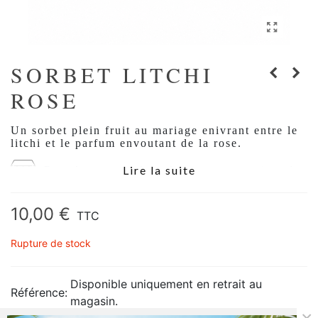
SORBET LITCHI
ROSE
Un sorbet plein fruit au mariage enivrant entre le
litchi et le parfum envoutant de la rose.
Lire la suite
Retrait en magasin uniquement
: en raison de
la fragilité de ce produit nous ne pouvons pas assurer
sa livraison.
10,00 €
TTC
Rupture de stock
Disponible uniquement en retrait au
Référence:
magasin.