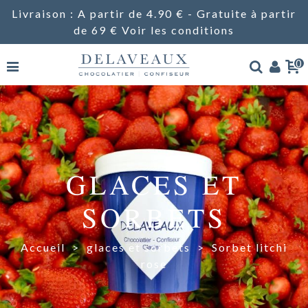
Livraison : A partir de 4.90 € - Gratuite à partir
de 69 €
Voir les conditions
0
GLACES ET
SORBETS
Accueil
>
glaces et sorbets
>
Sorbet litchi
rose