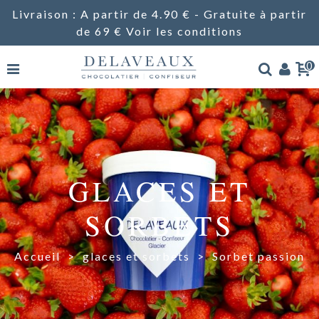
Livraison : A partir de 4.90 € - Gratuite à partir
de 69 €
Voir les conditions
0
GLACES ET
SORBETS
Accueil
>
glaces et sorbets
>
Sorbet passion