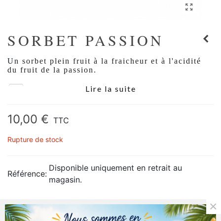
SORBET PASSION
Un sorbet plein fruit à la fraicheur et à l'acidité
du fruit de la passion.
Lire la suite
Retrait en magasin uniquement
: en raison de
la fragilité de ce produit nous ne pouvons pas assurer
10,00 €
sa livraison.
TTC
Rupture de stock
Disponible uniquement en retrait au
Référence:
magasin.
×
Description