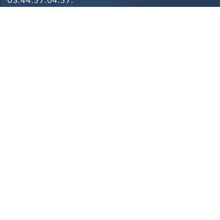
BOUTIQUE DE PARMAIN
Zone commerciale
Rue du Général de Gaulle
95620 PARMAIN
09.81.42.78.91.
Mentions Légales & Crédits
Conditions Générales de Vente
Conditions de Livraison
Contact
Qui sommes-nous
Contacter la boutique
Espace presse