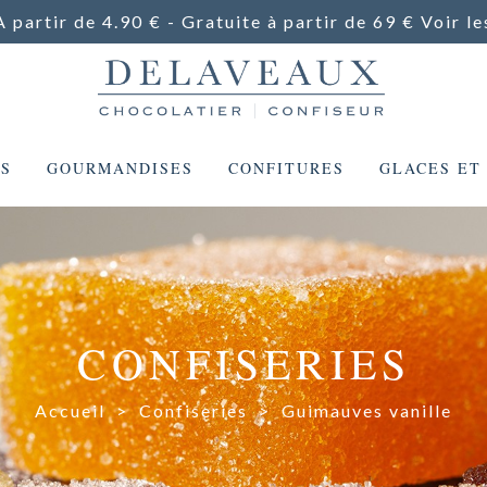
A partir de 4.90 € - Gratuite à partir de 69 €
Voir le
ES
GOURMANDISES
CONFITURES
GLACES ET
CONFISERIES
Accueil
>
Confiseries
>
Guimauves vanille