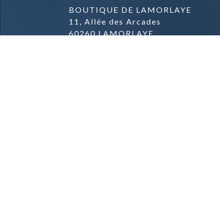
BOUTIQUE DE LAMORLAYE
11, Allée des Arcades
60260 LAMORLAYE
03.44.57.04.57.
BOUTIQUE DE PARMAIN
Zone commerciale
Rue du Général de Gaulle
95620 PARMAIN
09.81.42.78.91.
Mentions Légales & Crédits
Conditions Générales de Vente
Conditions de Livraison