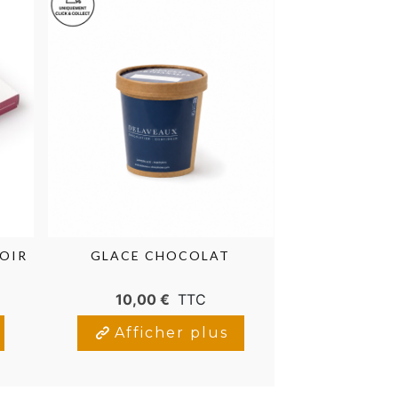
OIR
GLACE CHOCOLAT
COFFRET 
GUI
10,00 €
TTC
14,00
Afficher plus
Affic