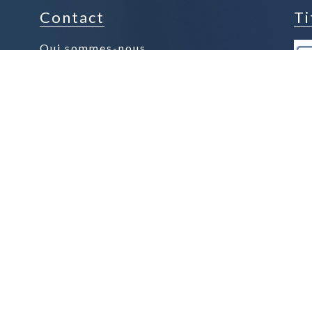
Contact
Ti
Qui sommes-nous
Contacter la boutique
Espace presse
Nos Produits Phares
Nos Chocolats au Lait
Nos Chocolats Noir
Nos Tablettes
Nos Confiseries
Nos Gourmandises