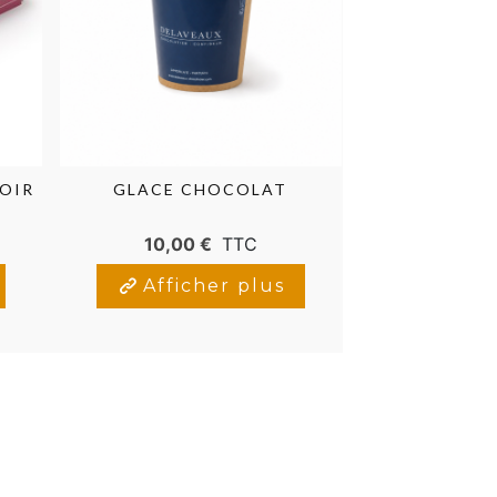
OIR
GLACE CHOCOLAT
COFFRET 
GUI
10,00 €
TTC
14,00
Afficher plus
Affic