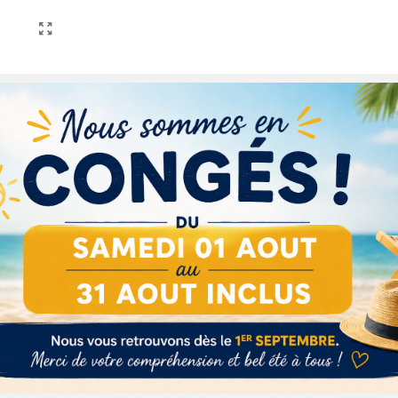
Description
Détails du produit
Ingrédients
gèrement acidulé avec des notes intensément fruitées.
NOS SECR