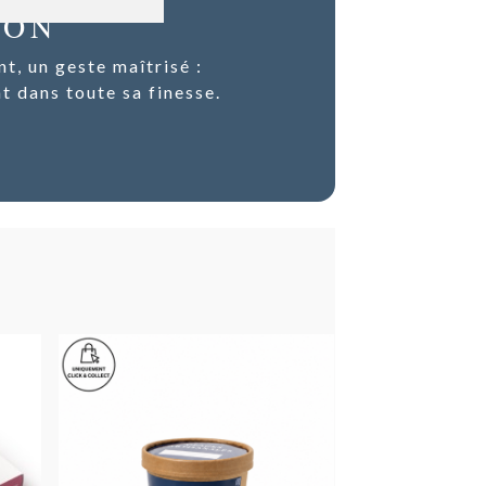
ION
nt, un geste maîtrisé :
at dans toute sa finesse.